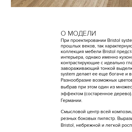
О МОДЕЛИ
При проектировании Bristol sy
прошлых веков, так характерну
коллекция мебели Bristol предс
интерьера, однако именно кухон
контрастирующие с идеально гла
завораживающий тонкой выделко
system делает ее еще богаче и 
Разнообразие возможных цветовы
выбрав при этом один из множес
эффектом (состаренное дерево)
Германии.
Смысловой центр всей композици
резных боковых пилястр. Вырази
Bristol, небрежной и легкой р