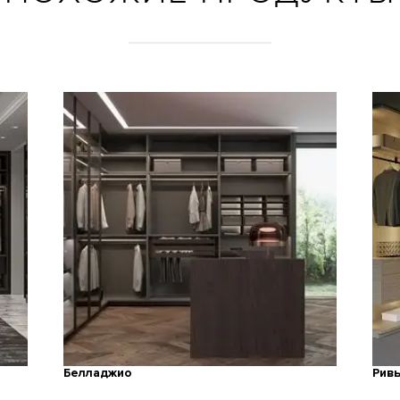
Белладжио
Рив