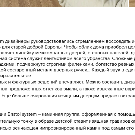
stem дизайнеры руководствовались стремлением воссоздать
ю для старой доброй Европы. Чтобы облик дома приобрел це
тавляет линейку межкомнатных дверей, стеновых панелей, 
ная система служит лейтмотивом всего убранства. Сложные 
дкими, подчеркнуто строгими филенками, богатство резных 
й состаренный металл дверных ручек… Каждый звук в едино
выразительнее.
х и фактурных решений впечатляет. Можно составить дизай
тва предложенных оттенков эмали, а также изысканные вари
. Еще больше очарования изящным дверцам придают витражн
и Bristol system – каминная группа, оформленная с помощь
тельную точку в образе детской ставит изящная гравировка
осписью венчающая импровизированный камин под самым его